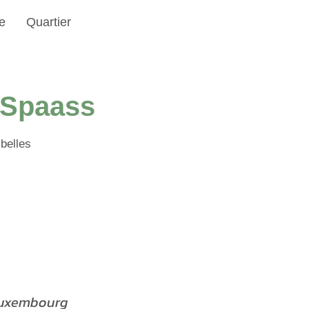
e
Quartier
& Spaass
 belles
 Luxembourg